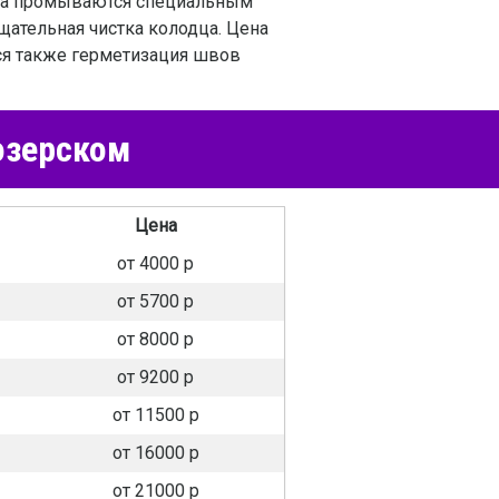
дца промываются специальным
тщательная чистка колодца. Цена
тся также герметизация швов
озерском
Цена
от 4000 р
от 5700 р
от 8000 р
от 9200 р
от 11500 р
от 16000 р
от 21000 р