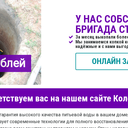
У НАС СОБ
БРИГАДА С
За месяц выкопали боле
Мы занимаемся копкой к
надёжные и с нами выго
ублей
ОНЛАЙН З
тствуем вас на нашем сайте Ко
гарантия высокого качества питьевой воды в вашем доме,
зует современные технологии для полного восстановлени