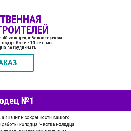
СТВЕННАЯ
ТРОИТЕЛЕЙ
е 40 колодец в Белоозерском
олодца более 10 лет, мы
дно сотрудничать
АКАЗ
лодец №1
 а значит и сохранности вашего
я работы колодца.
Чистка колодца