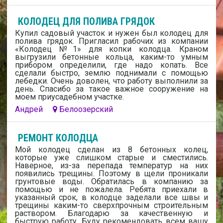
КОЛОДЕЦ ДЛЯ ПОЛИВА ГРЯДОК
Купил садовый участок и нужен был колодец для
полива грядок. Пригласил рабочих из компании
«Колодец №1» для копки колодца. Краном
выгрузили бетонные кольца, каким-то умным
прибором определили, где надо копать. Все
сделали быстро, землю поднимали с помощью
лебедки. Очень доволен, что работу выполнили за
день. Спасибо за такое важное сооружение на
моем приусадебном участке.
Андрей
Белоозерский
РЕМОНТ КОЛОДЦА
Мой колодец сделан из 8 бетонных колец,
которые уже слишком старые и сместились.
Наверное, из-за перепада температур на них
появились трещины. Поэтому в щели проникали
грунтовые воды. Обратилась в компанию за
помощью и не пожалела. Ребята приехали в
указанный срок, в колодце заделали все швы и
трещины каким-то сверхпрочным строительным
раствором. Благодарю за качественную и
быструю работу. Буду рекомендовать всем вашу