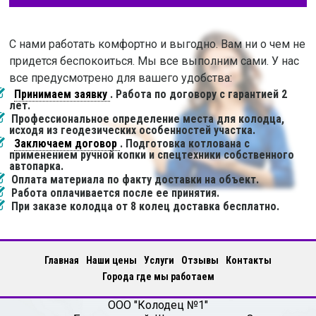
С нами работать комфортно и выгодно. Вам ни о чем не
придется беспокоиться. Мы все выполним сами. У нас
все предусмотрено для вашего удобства:
Принимаем заявку
. Работа по договору с гарантией 2
лет.
Профессиональное определение места для колодца,
исходя из геодезических особенностей участка.
Заключаем договор
. Подготовка котлована с
применением ручной копки и спецтехники собственного
автопарка.
Оплата материала по факту доставки на объект.
Работа оплачивается после ее принятия.
При заказе колодца от 8 колец доставка бесплатно.
Главная
Наши цены
Услуги
Отзывы
Контакты
Города где мы работаем
ООО "Колодец №1"