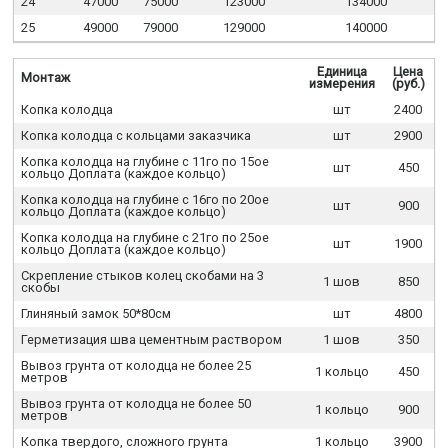
24
47000
75000
123000
134000
25
49000
79000
129000
140000
Единица
Цена
Монтаж
измерения
(руб.)
Копка колодца
шт
2400
Копка колодца с кольцами заказчика
шт
2900
Копка колодца на глубине с 11го по 15ое
шт
450
кольцо Доплата (каждое кольцо)
Копка колодца на глубине с 16го по 20ое
шт
900
кольцо Доплата (каждое кольцо)
Копка колодца на глубине с 21го по 25ое
шт
1900
кольцо Доплата (каждое кольцо)
Скрепление стыков колец скобами на 3
1 шов
850
скобы
Глиняный замок 50*80см
шт
4800
Герметизация шва цементным раствором
1 шов
350
Вывоз грунта от колодца не более 25
1 кольцо
450
метров
Вывоз грунта от колодца не более 50
1 кольцо
900
метров
Копка твердого, сложного грунта
1 кольцо
3900